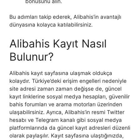
bonusunu alın.
Bu adımları takip ederek, Alibahis’in avantajlı
dünyasına kolayca katılabilirsiniz.
Alibahis Kayıt Nasıl
Bulunur?
Alibahis kayıt sayfasına ulaşmak oldukça
kolaydır. Türkiye’deki erişim engelleri nedeniyle
site adresi zaman zaman değişse de, güncel
kayıt linklerine sosyal medya hesapları, güvenilir
bahis forumları ve arama motorları üzerinden
ulaşabilirsiniz. Ayrıca, Alibahis’in resmi Twitter
hesabı ve Telegram kanalı gibi sosyal medya
platformlarında da güncel kayıt adresleri düzenli
olarak paylaşılır. Kayıt sayfasına ulaştığınızda,