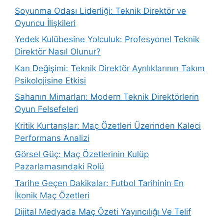
Soyunma Odası Liderliği: Teknik Direktör ve
Oyuncu İlişkileri
Yedek Kulübesine Yolculuk: Profesyonel Teknik
Direktör Nasıl Olunur?
Kan Değişimi: Teknik Direktör Ayrılıklarının Takım
Psikolojisine Etkisi
Sahanın Mimarları: Modern Teknik Direktörlerin
Oyun Felsefeleri
Kritik Kurtarışlar: Maç Özetleri Üzerinden Kaleci
Performans Analizi
Görsel Güç: Maç Özetlerinin Kulüp
Pazarlamasındaki Rolü
Tarihe Geçen Dakikalar: Futbol Tarihinin En
İkonik Maç Özetleri
Dijital Medyada Maç Özeti Yayıncılığı Ve Telif