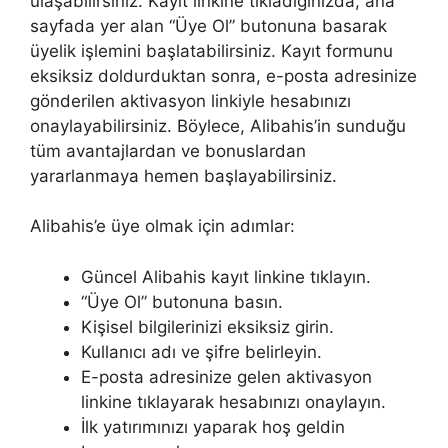
ulaşabilirsiniz. Kayıt linkine tıkladığınızda, ana
sayfada yer alan “Üye Ol” butonuna basarak
üyelik işlemini başlatabilirsiniz. Kayıt formunu
eksiksiz doldurduktan sonra, e-posta adresinize
gönderilen aktivasyon linkiyle hesabınızı
onaylayabilirsiniz. Böylece, Alibahis’in sunduğu
tüm avantajlardan ve bonuslardan
yararlanmaya hemen başlayabilirsiniz.
Alibahis’e üye olmak için adımlar:
Güncel Alibahis kayıt linkine tıklayın.
“Üye Ol” butonuna basın.
Kişisel bilgilerinizi eksiksiz girin.
Kullanıcı adı ve şifre belirleyin.
E-posta adresinize gelen aktivasyon
linkine tıklayarak hesabınızı onaylayın.
İlk yatırımınızı yaparak hoş geldin