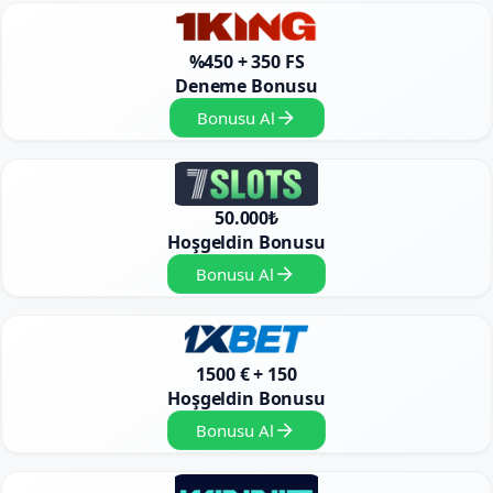
%450 + 350 FS
Deneme Bonusu
Bonusu Al
50.000₺
Hoşgeldin Bonusu
Bonusu Al
1500 € + 150
Hoşgeldin Bonusu
Bonusu Al