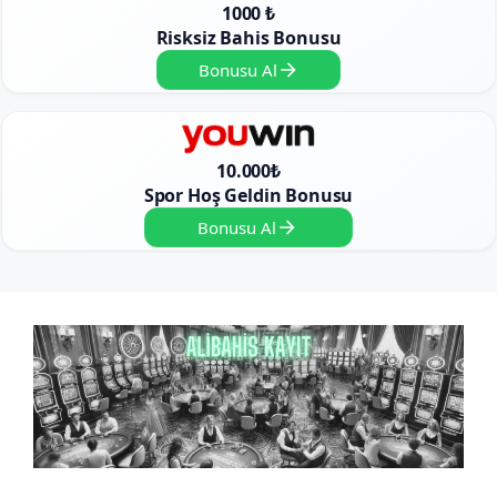
1000 ₺
Risksiz Bahis Bonusu
Bonusu Al
10.000₺
Spor Hoş Geldin Bonusu
Bonusu Al