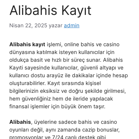
Alibahis Kayıt
Nisan 22, 2025
yazar
admin
Alibahis kayıt
işlemi, online bahis ve casino
dünyasına katılmak isteyen kullanıcılar için
oldukça basit ve hızlı bir süreç sunar. Alibahis
Kayıti sayesinde kullanıcılar, güvenli altyapı ve
kullanıcı dostu arayüz ile dakikalar içinde hesap
oluşturabilirler. Kayıt sırasında kişisel
bilgilerinizin eksiksiz ve doğru şekilde girilmesi,
hem güvenliğiniz hem de ileride yapılacak
finansal işlemler için büyük önem taşır.
Alibahis
, üyelerine sadece bahis ve casino
oyunları değil, aynı zamanda cazip bonuslar,
promosyonlar ve 7/24 canlı destek gibi