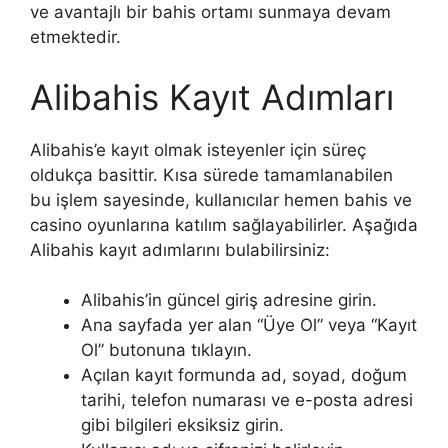
ve avantajlı bir bahis ortamı sunmaya devam
etmektedir.
Alibahis Kayıt Adımları
Alibahis’e kayıt olmak isteyenler için süreç
oldukça basittir. Kısa sürede tamamlanabilen
bu işlem sayesinde, kullanıcılar hemen bahis ve
casino oyunlarına katılım sağlayabilirler. Aşağıda
Alibahis kayıt adımlarını bulabilirsiniz:
Alibahis’in güncel giriş adresine girin.
Ana sayfada yer alan “Üye Ol” veya “Kayıt
Ol” butonuna tıklayın.
Açılan kayıt formunda ad, soyad, doğum
tarihi, telefon numarası ve e-posta adresi
gibi bilgileri eksiksiz girin.