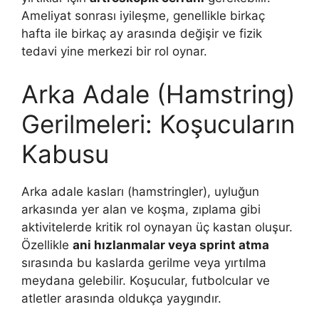
Ameliyat sonrası iyileşme, genellikle birkaç
hafta ile birkaç ay arasında değişir ve fizik
tedavi yine merkezi bir rol oynar.
Arka Adale (Hamstring)
Gerilmeleri: Koşucuların
Kabusu
Arka adale kasları (hamstringler), uyluğun
arkasında yer alan ve koşma, zıplama gibi
aktivitelerde kritik rol oynayan üç kastan oluşur.
Özellikle
ani hızlanmalar veya sprint atma
sırasında bu kaslarda gerilme veya yırtılma
meydana gelebilir. Koşucular, futbolcular ve
atletler arasında oldukça yaygındır.