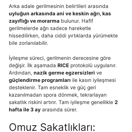
Arka adale gerilmesinin belirtileri arasında
uyluğun arkasında ani ve keskin ağrı, kas
zayıflığı ve morarma
bulunur. Hafif
gerilmelerde ağrı sadece hareketle
hissedilirken, daha ciddi yırtıklarda yürümekte
bile zorlanılabilir.
İyileşme süreci, gerilmenin derecesine göre
değişir. İlk aşamada
RICE
protokolü uygulanır.
Ardından,
nazik germe egzersizleri
ve
güçlendirme programları
ile kasın iyileşmesi
desteklenir. Tam esneklik ve güç geri
kazanılmadan spora dönmek, tekrarlayan
sakatlık riskini artırır. Tam iyileşme genellikle
2
hafta ile 3 ay
arasında sürer.
Omuz Sakatlıkları: