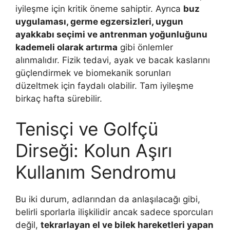
iyileşme için kritik öneme sahiptir. Ayrıca
buz
uygulaması, germe egzersizleri, uygun
ayakkabı seçimi ve antrenman yoğunluğunu
kademeli olarak artırma
gibi önlemler
alınmalıdır. Fizik tedavi, ayak ve bacak kaslarını
güçlendirmek ve biomekanik sorunları
düzeltmek için faydalı olabilir. Tam iyileşme
birkaç hafta sürebilir.
Tenisçi ve Golfçü
Dirseği: Kolun Aşırı
Kullanım Sendromu
Bu iki durum, adlarından da anlaşılacağı gibi,
belirli sporlarla ilişkilidir ancak sadece sporcuları
değil,
tekrarlayan el ve bilek hareketleri yapan