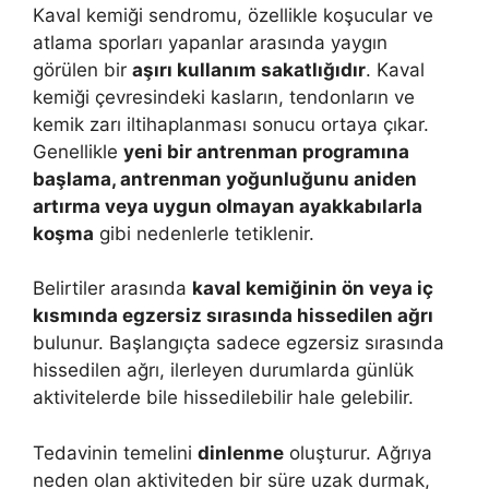
Kaval kemiği sendromu, özellikle koşucular ve
atlama sporları yapanlar arasında yaygın
görülen bir
aşırı kullanım sakatlığıdır
. Kaval
kemiği çevresindeki kasların, tendonların ve
kemik zarı iltihaplanması sonucu ortaya çıkar.
Genellikle
yeni bir antrenman programına
başlama, antrenman yoğunluğunu aniden
artırma veya uygun olmayan ayakkabılarla
koşma
gibi nedenlerle tetiklenir.
Belirtiler arasında
kaval kemiğinin ön veya iç
kısmında egzersiz sırasında hissedilen ağrı
bulunur. Başlangıçta sadece egzersiz sırasında
hissedilen ağrı, ilerleyen durumlarda günlük
aktivitelerde bile hissedilebilir hale gelebilir.
Tedavinin temelini
dinlenme
oluşturur. Ağrıya
neden olan aktiviteden bir süre uzak durmak,