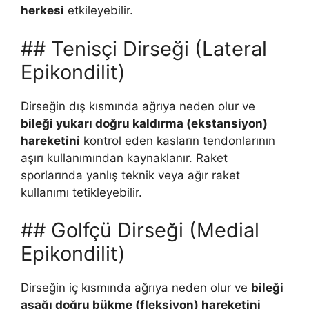
herkesi
etkileyebilir.
## Tenisçi Dirseği (Lateral
Epikondilit)
Dirseğin dış kısmında ağrıya neden olur ve
bileği yukarı doğru kaldırma (ekstansiyon)
hareketini
kontrol eden kasların tendonlarının
aşırı kullanımından kaynaklanır. Raket
sporlarında yanlış teknik veya ağır raket
kullanımı tetikleyebilir.
## Golfçü Dirseği (Medial
Epikondilit)
Dirseğin iç kısmında ağrıya neden olur ve
bileği
aşağı doğru bükme (fleksiyon) hareketini