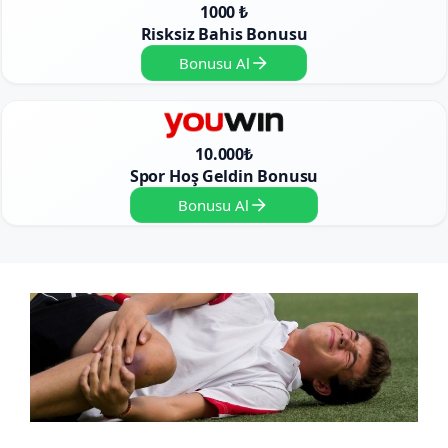
1000 ₺
Risksiz Bahis Bonusu
Bonusu Al
10.000₺
Spor Hoş Geldin Bonusu
Bonusu Al