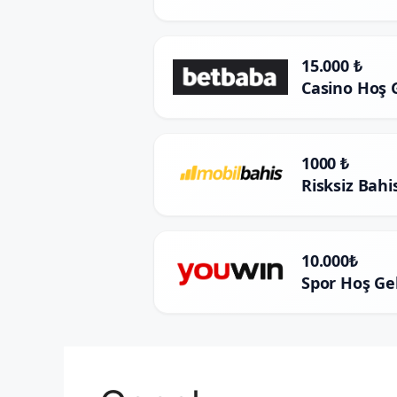
15.000 ₺
Casino Hoş 
1000 ₺
Risksiz Bah
10.000₺
Spor Hoş Ge