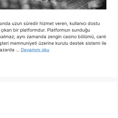
ında uzun süredir hizmet veren, kullanıcı dostu
 çıkan bir platformdur. Platformun sunduğu
lı kalmaz; aynı zamanda zengin casino bölümü, canlı
teri memnuniyeti üzerine kurulu destek sistemi ile
 pazarda …
Devamını oku