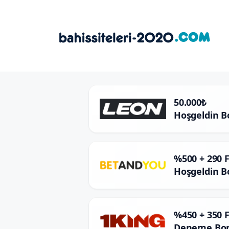
İçeriğe
atla
50.000₺
Hoşgeldin 
%500 + 290 
Hoşgeldin 
%450 + 350 
Deneme Bo