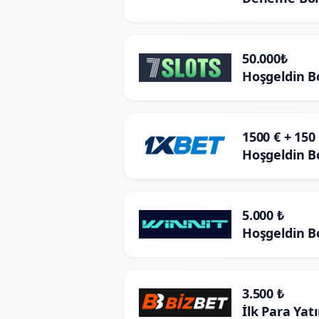
50.000₺
Hoşgeldin 
1500 € + 150
Hoşgeldin 
5.000 ₺
Hoşgeldin 
3.500 ₺
İlk Para Ya