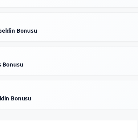
Geldin Bonusu
is Bonusu
ldin Bonusu