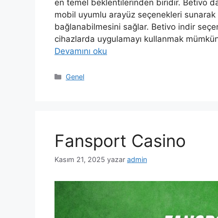
en temel beklentilerinden biridir. Betivo 
mobil uyumlu arayüz seçenekleri sunarak k
bağlanabilmesini sağlar. Betivo indir se
cihazlarda uygulamayı kullanmak mümkündü
Devamını oku
Kategoriler
Genel
Fansport Casino
Kasım 21, 2025
yazar
admin