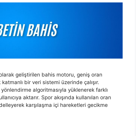
larak geliştirilen bahis motoru, geniş oran
katmanlı bir veri sistemi üzerinde çalışır.
n yönlendirme algoritmasıyla yüklenerek farklı
llanıcıya aktarır. Spor akışında kullanılan oran
delleyerek karşılaşma içi hareketleri gecikme