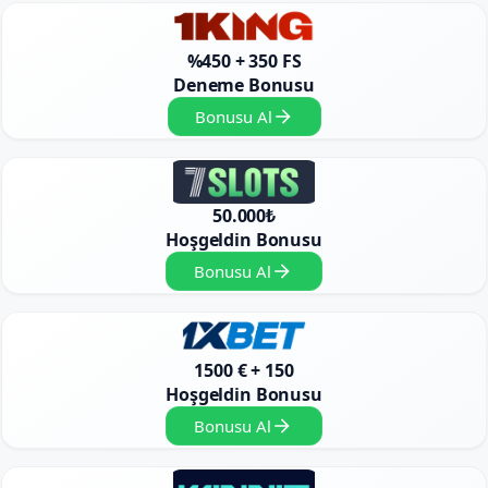
%450 + 350 FS
Deneme Bonusu
Bonusu Al
50.000₺
Hoşgeldin Bonusu
Bonusu Al
1500 € + 150
Hoşgeldin Bonusu
Bonusu Al