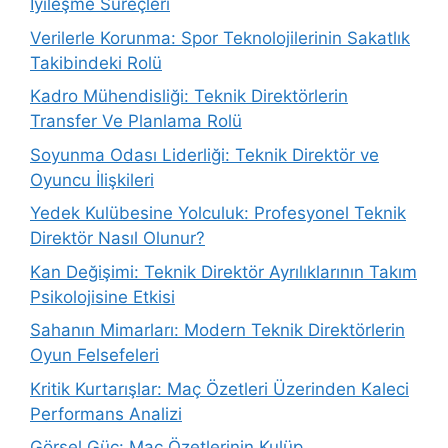
İyileşme Süreçleri
Verilerle Korunma: Spor Teknolojilerinin Sakatlık
Takibindeki Rolü
Kadro Mühendisliği: Teknik Direktörlerin
Transfer Ve Planlama Rolü
Soyunma Odası Liderliği: Teknik Direktör ve
Oyuncu İlişkileri
Yedek Kulübesine Yolculuk: Profesyonel Teknik
Direktör Nasıl Olunur?
Kan Değişimi: Teknik Direktör Ayrılıklarının Takım
Psikolojisine Etkisi
Sahanın Mimarları: Modern Teknik Direktörlerin
Oyun Felsefeleri
Kritik Kurtarışlar: Maç Özetleri Üzerinden Kaleci
Performans Analizi
Görsel Güç: Maç Özetlerinin Kulüp