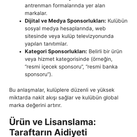
antrenman formalarında yer alan
markalar.
Dijital ve Medya Sponsorlukları:
Kulübün
sosyal medya hesaplarında, web
sitesinde veya kulüp televizyonunda
yapılan tanıtımlar.
Kategori Sponsorlukları:
Belirli bir ürün
veya hizmet kategorisinde (örneğin,
“resmi içecek sponsoru”, “resmi banka
sponsoru”).
Bu anlaşmalar, kulüplere düzenli ve yüksek
miktarda nakit akışı sağlar ve kulübün global
marka değerini artırır.
Ürün ve Lisanslama:
Taraftarın Aidiyeti