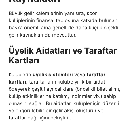
Büyük gelir kalemlerinin yanı sıra, spor
kulüplerinin finansal tablosuna katkıda bulunan
başka önemli ama genellikle daha küçük ölçekli
gelir kaynakları da mevcuttur.
Üyelik Aidatları ve Taraftar
Kartları
Kulüplerin
üyelik sistemleri
veya
taraftar
kartları
, taraftarların kulübe yıllık bir aidat
ödeyerek çeşitli ayrıcalıklara (öncelikli bilet alımı,
kulüp etkinliklerine katılım, indirimler vb.) sahip
olmasını sağlar. Bu aidatlar, kulüpler için düzenli
ve öngörülebilir bir gelir akışı oluşturur ve
taraftar bağlılığını pekiştirir.