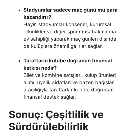
Stadyumlar sadece maç günü mü para
kazandırır?
Hayır, stadyumlar konserler, kurumsal
etkinlikler ve diğer spor müsabakalarına
ev sahipliği yaparak maç günleri dışında
da kulüplere önemli gelirler sağlar.
Taraftarın kulübe doğrudan finansal
katkısı nedir?
Bilet ve kombine satışları, kulüp ürünleri
alımı, üyelik aidatları ve bazen bağışlar
aracılığıyla taraftarlar kulübe doğrudan
finansal destek sağlar.
Sonuç: Çeşitlilik ve
Sürdürülebilirlik