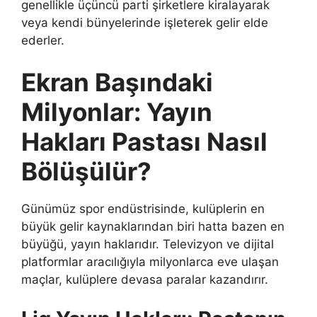
genellikle üçüncü parti şirketlere kiralayarak
veya kendi bünyelerinde işleterek gelir elde
ederler.
Ekran Başındaki
Milyonlar: Yayın
Hakları Pastası Nasıl
Bölüşülür?
Günümüz spor endüstrisinde, kulüplerin en
büyük gelir kaynaklarından biri hatta bazen en
büyüğü, yayın haklarıdır. Televizyon ve dijital
platformlar aracılığıyla milyonlarca eve ulaşan
maçlar, kulüplere devasa paralar kazandırır.