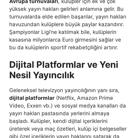
Avrupa turnuvaları
, kulüpler için ek ve çok
yüksek yayın hakları gelirleri anlamına gelir. Bu
turnuvalarda elde edilen başarılar, yayın hakları
havuzundan kulüplere büyük paylar kazandırır.
Şampiyonlar Ligi’ne katılmak bile, kulüplerin
kasasına milyonlarca Euro girmesini sağlar ve
bu da kulüplerin sportif rekabetçiliğini artırır.
Dijital Platformlar ve Yeni
Nesil Yayıncılık
Geleneksel televizyon yayıncılığının yanı sıra,
dijital platformlar
(Netflix, Amazon Prime
Video, Exxen vb.) ve sosyal medya kanalları da
yayın hakları pastasında yerlerini almaya
başladı. Kulüpler, kendi dijital içeriklerini
üreterek veya maç özetleri, kulüp içi belgeseller
gibi özel içeriklerin yayın haklarını satarak da