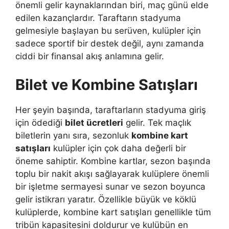
önemli gelir kaynaklarından biri, maç günü elde
edilen kazançlardır. Taraftarın stadyuma
gelmesiyle başlayan bu serüven, kulüpler için
sadece sportif bir destek değil, aynı zamanda
ciddi bir finansal akış anlamına gelir.
Bilet ve Kombine Satışları
Her şeyin başında, taraftarların stadyuma giriş
için ödediği
bilet ücretleri
gelir. Tek maçlık
biletlerin yanı sıra, sezonluk
kombine kart
satışları
kulüpler için çok daha değerli bir
öneme sahiptir. Kombine kartlar, sezon başında
toplu bir nakit akışı sağlayarak kulüplere önemli
bir işletme sermayesi sunar ve sezon boyunca
gelir istikrarı yaratır. Özellikle büyük ve köklü
kulüplerde, kombine kart satışları genellikle tüm
tribün kapasitesini doldurur ve kulübün en