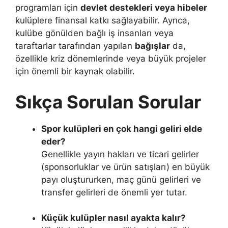
programları için
devlet destekleri veya hibeler
kulüplere finansal katkı sağlayabilir. Ayrıca,
kulübe gönülden bağlı iş insanları veya
taraftarlar tarafından yapılan
bağışlar
da,
özellikle kriz dönemlerinde veya büyük projeler
için önemli bir kaynak olabilir.
Sıkça Sorulan Sorular
Spor kulüpleri en çok hangi geliri elde
eder?
Genellikle yayın hakları ve ticari gelirler
(sponsorluklar ve ürün satışları) en büyük
payı oluştururken, maç günü gelirleri ve
transfer gelirleri de önemli yer tutar.
Küçük kulüpler nasıl ayakta kalır?