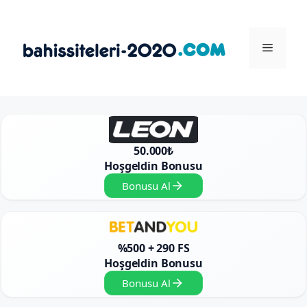
İçeriğe
atla
Menü
50.000₺
Hoşgeldin Bonusu
Bonusu Al
%500 + 290 FS
Hoşgeldin Bonusu
Bonusu Al