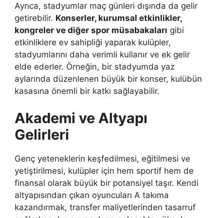
Ayrıca, stadyumlar maç günleri dışında da gelir
getirebilir.
Konserler, kurumsal etkinlikler,
kongreler ve diğer spor müsabakaları
gibi
etkinliklere ev sahipliği yaparak kulüpler,
stadyumlarını daha verimli kullanır ve ek gelir
elde ederler. Örneğin, bir stadyumda yaz
aylarında düzenlenen büyük bir konser, kulübün
kasasına önemli bir katkı sağlayabilir.
Akademi ve Altyapı
Gelirleri
Genç yeteneklerin keşfedilmesi, eğitilmesi ve
yetiştirilmesi, kulüpler için hem sportif hem de
finansal olarak büyük bir potansiyel taşır. Kendi
altyapısından çıkan oyuncuları A takıma
kazandırmak, transfer maliyetlerinden tasarruf