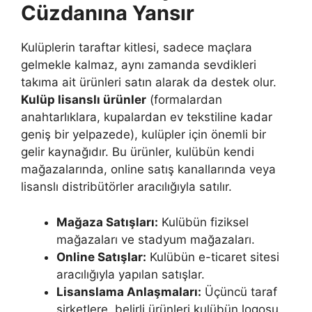
Cüzdanına Yansır
Kulüplerin taraftar kitlesi, sadece maçlara
gelmekle kalmaz, aynı zamanda sevdikleri
takıma ait ürünleri satın alarak da destek olur.
Kulüp lisanslı ürünler
(formalardan
anahtarlıklara, kupalardan ev tekstiline kadar
geniş bir yelpazede), kulüpler için önemli bir
gelir kaynağıdır. Bu ürünler, kulübün kendi
mağazalarında, online satış kanallarında veya
lisanslı distribütörler aracılığıyla satılır.
Mağaza Satışları:
Kulübün fiziksel
mağazaları ve stadyum mağazaları.
Online Satışlar:
Kulübün e-ticaret sitesi
aracılığıyla yapılan satışlar.
Lisanslama Anlaşmaları:
Üçüncü taraf
şirketlere, belirli ürünleri kulübün logosu