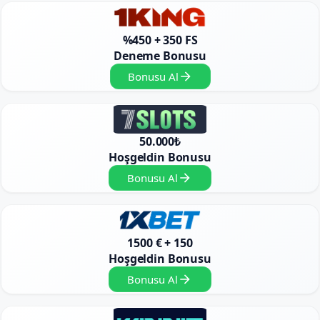
%450 + 350 FS
Deneme Bonusu
Bonusu Al
50.000₺
Hoşgeldin Bonusu
Bonusu Al
1500 € + 150
Hoşgeldin Bonusu
Bonusu Al