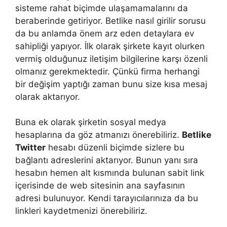
sisteme rahat biçimde ulaşamamalarını da
beraberinde getiriyor. Betlike nasıl girilir sorusu
da bu anlamda önem arz eden detaylara ev
sahipliği yapıyor. İlk olarak şirkete kayıt olurken
vermiş olduğunuz iletişim bilgilerine karşı özenli
olmanız gerekmektedir. Çünkü firma herhangi
bir değişim yaptığı zaman bunu size kısa mesaj
olarak aktarıyor.
Buna ek olarak şirketin sosyal medya
hesaplarına da göz atmanızı önerebiliriz.
Betlike
Twitter
hesabı düzenli biçimde sizlere bu
bağlantı adreslerini aktarıyor. Bunun yanı sıra
hesabın hemen alt kısmında bulunan sabit link
içerisinde de web sitesinin ana sayfasının
adresi bulunuyor. Kendi tarayıcılarınıza da bu
linkleri kaydetmenizi önerebiliriz.