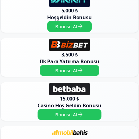
5.000 ₺
Hoşgeldin Bonusu
Bonusu Al
3.500 ₺
İlk Para Yatırma Bonusu
Bonusu Al
15.000 ₺
Casino Hoş Geldin Bonusu
Bonusu Al