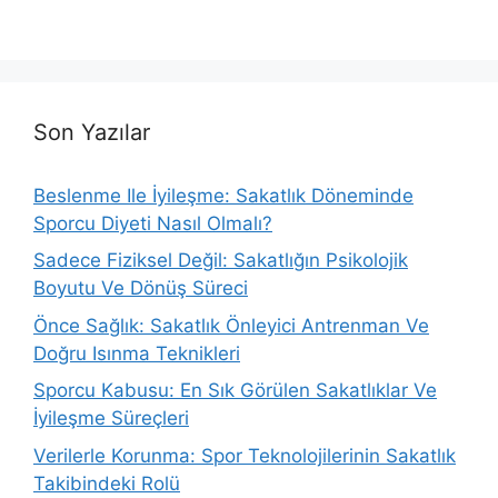
Son Yazılar
Beslenme Ile İyileşme: Sakatlık Döneminde
Sporcu Diyeti Nasıl Olmalı?
Sadece Fiziksel Değil: Sakatlığın Psikolojik
Boyutu Ve Dönüş Süreci
Önce Sağlık: Sakatlık Önleyici Antrenman Ve
Doğru Isınma Teknikleri
Sporcu Kabusu: En Sık Görülen Sakatlıklar Ve
İyileşme Süreçleri
Verilerle Korunma: Spor Teknolojilerinin Sakatlık
Takibindeki Rolü