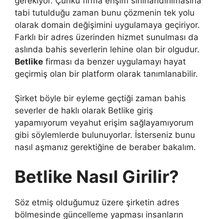
gerekiyor. Çünkü firma erişim sınırlandırılmasına
tabi tutulduğu zaman bunu çözmenin tek yolu
olarak domain değişimini uygulamaya geçiriyor.
Farklı bir adres üzerinden hizmet sunulması da
aslında bahis severlerin lehine olan bir olgudur.
Betlike
firması da benzer uygulamayı hayat
geçirmiş olan bir platform olarak tanımlanabilir.
Şirket böyle bir eyleme geçtiği zaman bahis
severler de haklı olarak Betlike giriş
yapamıyorum veyahut erişim sağlayamıyorum
gibi söylemlerde bulunuyorlar. İsterseniz bunu
nasıl aşmanız gerektiğine de beraber bakalım.
Betlike Nasıl Girilir?
Söz etmiş olduğumuz üzere şirketin adres
bölmesinde güncelleme yapması insanların