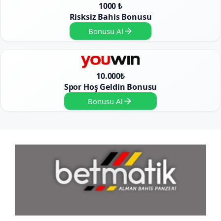
1000 ₺
Risksiz Bahis Bonusu
Bonusu Al
10.000₺
Spor Hoş Geldin Bonusu
Bonusu Al