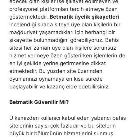
edecek olan kişiler ise şikayet edilmeyen ve
profesyonel platformları tercih etmeye özen
göstermektedir
. Betmatik üyelik şikayetleri
incelendiği sırada siteye üye olan kişilerin bir
mağduriyet yaşamadıkları için herhangi bir
şikayette bulunmadığını görebiliyoruz. Bahis
sitesi her zaman üye olan kişilere sorunsuz
hizmet vermeye özen gösterirken işlemlerin de
en iyi şekilde yerine getirmesine dikkat
etmektedir. Bu yüzden site üzerinden
oyunlarınızı oynamaya en kısa sürede
başlayabilir ve kazanç elde edebilirsiniz.
Betmatik Güvenilir Mi?
Ülkemizden kullanıcı kabul eden yabancı bahis
sitelerinin sayısı çok fazladır ve bu sitelerin
büyük bir bölümünün hizmetlerini sunmuş