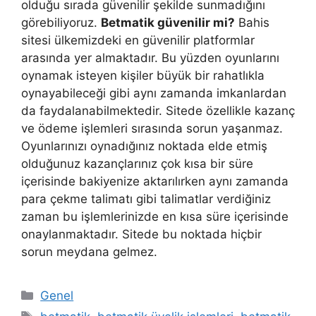
olduğu sırada güvenilir şekilde sunmadığını
görebiliyoruz.
Betmatik güvenilir mi?
Bahis
sitesi ülkemizdeki en güvenilir platformlar
arasında yer almaktadır. Bu yüzden oyunlarını
oynamak isteyen kişiler büyük bir rahatlıkla
oynayabileceği gibi aynı zamanda imkanlardan
da faydalanabilmektedir. Sitede özellikle kazanç
ve ödeme işlemleri sırasında sorun yaşanmaz.
Oyunlarınızı oynadığınız noktada elde etmiş
olduğunuz kazançlarınız çok kısa bir süre
içerisinde bakiyenize aktarılırken aynı zamanda
para çekme talimatı gibi talimatlar verdiğiniz
zaman bu işlemlerinizde en kısa süre içerisinde
onaylanmaktadır. Sitede bu noktada hiçbir
sorun meydana gelmez.
Kategoriler
Genel
Etiketler