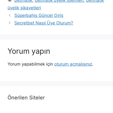
betmatik
,
betmatik üyelik işlemleri
,
betmatik
üyelik şikayetleri
Süperbahis Güncel Giriş
Secretbet Nasıl Üye Olurum?
Yorum yapın
Yorum yapabilmek için
oturum açmalısınız
.
Önerilen Siteler