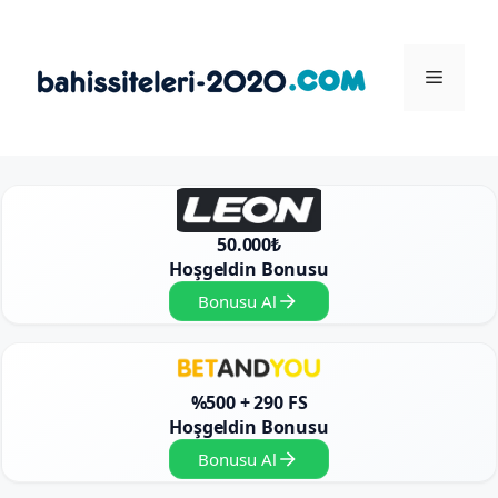
İçeriğe
atla
Menü
50.000₺
Hoşgeldin Bonusu
Bonusu Al
%500 + 290 FS
Hoşgeldin Bonusu
Bonusu Al