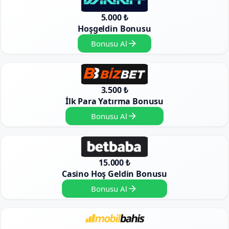
5.000 ₺
Hoşgeldin Bonusu
Bonusu Al
3.500 ₺
İlk Para Yatırma Bonusu
Bonusu Al
15.000 ₺
Casino Hoş Geldin Bonusu
Bonusu Al