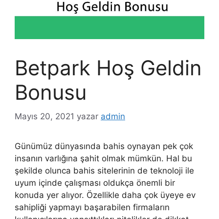
Betpark Hoş Geldin
Bonusu
Mayıs 20, 2021
yazar
admin
Günümüz dünyasında bahis oynayan pek çok
insanın varlığına şahit olmak mümkün. Hal bu
şekilde olunca bahis sitelerinin de teknoloji ile
uyum içinde çalışması oldukça önemli bir
konuda yer alıyor. Özellikle daha çok üyeye ev
sahipliği yapmayı başarabilen firmaların