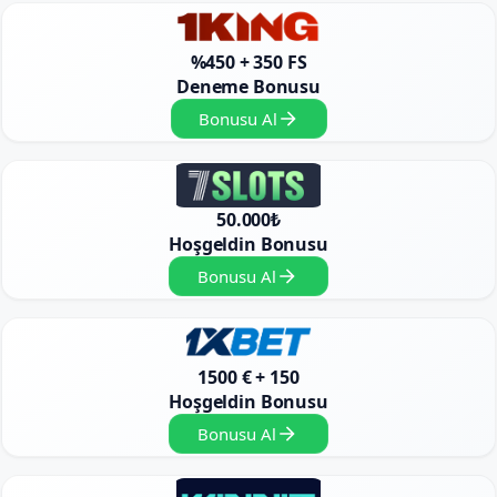
%450 + 350 FS
Deneme Bonusu
Bonusu Al
50.000₺
Hoşgeldin Bonusu
Bonusu Al
1500 € + 150
Hoşgeldin Bonusu
Bonusu Al