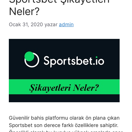
Neler?
Ocak 31, 2020
yazar
admin
Güvenilir bahis platformu olarak ön plana çıkan
Sportsbet son derece farklı özelliklere sahiptir.