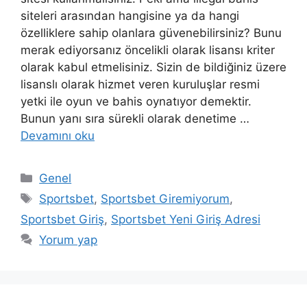
siteleri arasından hangisine ya da hangi
özelliklere sahip olanlara güvenebilirsiniz? Bunu
merak ediyorsanız öncelikli olarak lisansı kriter
olarak kabul etmelisiniz. Sizin de bildiğiniz üzere
lisanslı olarak hizmet veren kuruluşlar resmi
yetki ile oyun ve bahis oynatıyor demektir.
Bunun yanı sıra sürekli olarak denetime …
Devamını oku
Kategoriler
Genel
Etiketler
Sportsbet
,
Sportsbet Giremiyorum
,
Sportsbet Giriş
,
Sportsbet Yeni Giriş Adresi
Yorum yap