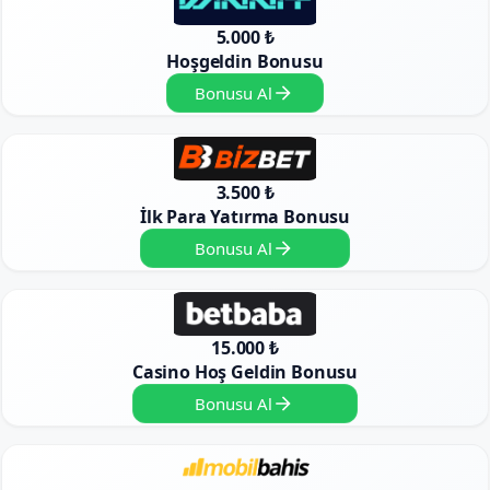
5.000 ₺
Hoşgeldin Bonusu
Bonusu Al
3.500 ₺
İlk Para Yatırma Bonusu
Bonusu Al
15.000 ₺
Casino Hoş Geldin Bonusu
Bonusu Al