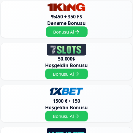
%450 + 350 FS
Deneme Bonusu
Bonusu Al
50.000₺
Hoşgeldin Bonusu
Bonusu Al
1500 € + 150
Hoşgeldin Bonusu
Bonusu Al