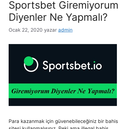
Sportsbet Giremiyorum
Diyenler Ne Yapmalı?
Ocak 22, 2020
yazar
admin
Para kazanmak için güvenebileceğiniz bir bahis
sitesi kullanmalısınız. Peki ama illegal bahis