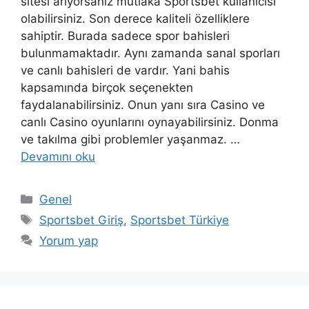
sitesi arıyorsanız mutlaka Sportsbet kullanıcısı
olabilirsiniz. Son derece kaliteli özelliklere
sahiptir. Burada sadece spor bahisleri
bulunmamaktadır. Aynı zamanda sanal sporları
ve canlı bahisleri de vardır. Yani bahis
kapsamında birçok seçenekten
faydalanabilirsiniz. Onun yanı sıra Casino ve
canlı Casino oyunlarını oynayabilirsiniz. Donma
ve takılma gibi problemler yaşanmaz. …
Devamını oku
Kategoriler
Genel
Etiketler
Sportsbet Giriş
,
Sportsbet Türkiye
Yorum yap