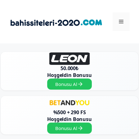
İçeriğe
atla
Menü
50.000₺
Hoşgeldin Bonusu
Bonusu Al
%500 + 290 FS
Hoşgeldin Bonusu
Bonusu Al