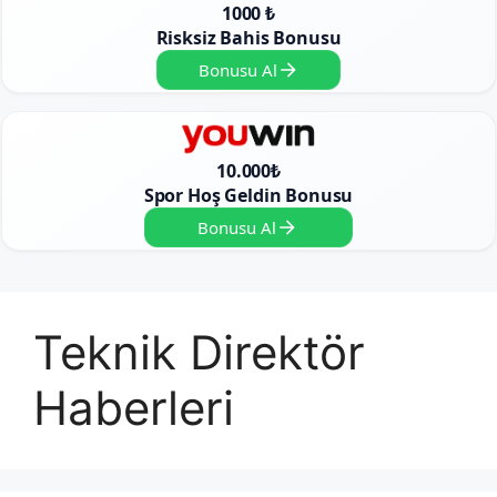
1000 ₺
Risksiz Bahis Bonusu
Bonusu Al
10.000₺
Spor Hoş Geldin Bonusu
Bonusu Al
Teknik Direktör
Haberleri