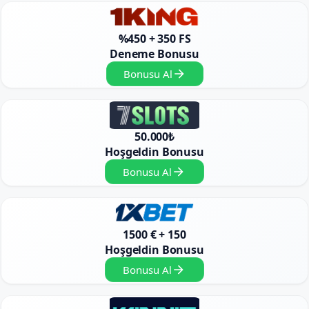
%450 + 350 FS
Deneme Bonusu
Bonusu Al
50.000₺
Hoşgeldin Bonusu
Bonusu Al
1500 € + 150
Hoşgeldin Bonusu
Bonusu Al