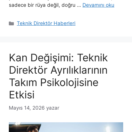
sadece bir rüya değil, doğru …
Devamını oku
Kategoriler
Teknik Direktör Haberleri
Kan Değişimi: Teknik
Direktör Ayrılıklarının
Takım Psikolojisine
Etkisi
Mayıs 14, 2026
yazar