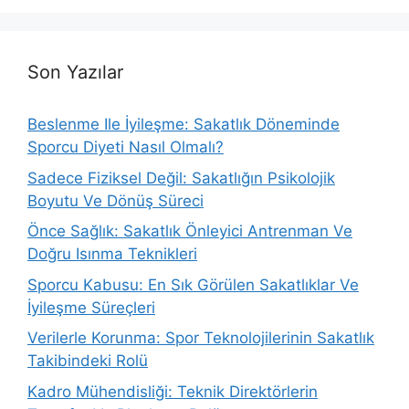
Son Yazılar
Beslenme Ile İyileşme: Sakatlık Döneminde
Sporcu Diyeti Nasıl Olmalı?
Sadece Fiziksel Değil: Sakatlığın Psikolojik
Boyutu Ve Dönüş Süreci
Önce Sağlık: Sakatlık Önleyici Antrenman Ve
Doğru Isınma Teknikleri
Sporcu Kabusu: En Sık Görülen Sakatlıklar Ve
İyileşme Süreçleri
Verilerle Korunma: Spor Teknolojilerinin Sakatlık
Takibindeki Rolü
Kadro Mühendisliği: Teknik Direktörlerin