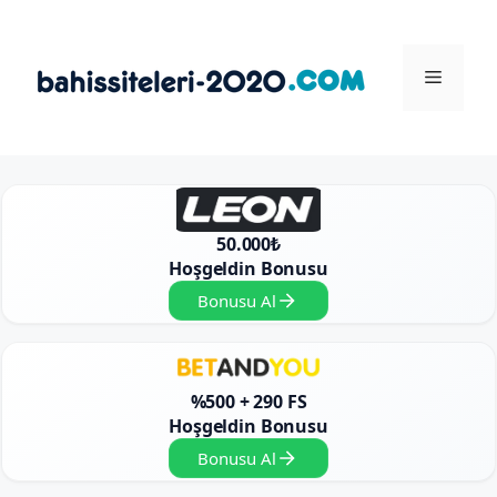
İçeriğe
atla
Menü
50.000₺
Hoşgeldin Bonusu
Bonusu Al
%500 + 290 FS
Hoşgeldin Bonusu
Bonusu Al