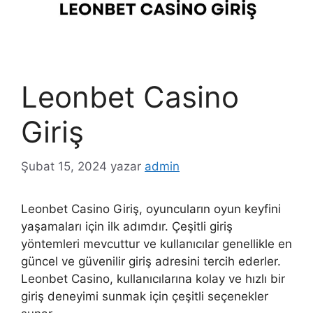
Leonbet Casino
Giriş
Şubat 15, 2024
yazar
admin
Leonbet Casino Giriş, oyuncuların oyun keyfini
yaşamaları için ilk adımdır. Çeşitli giriş
yöntemleri mevcuttur ve kullanıcılar genellikle en
güncel ve güvenilir giriş adresini tercih ederler.
Leonbet Casino, kullanıcılarına kolay ve hızlı bir
giriş deneyimi sunmak için çeşitli seçenekler