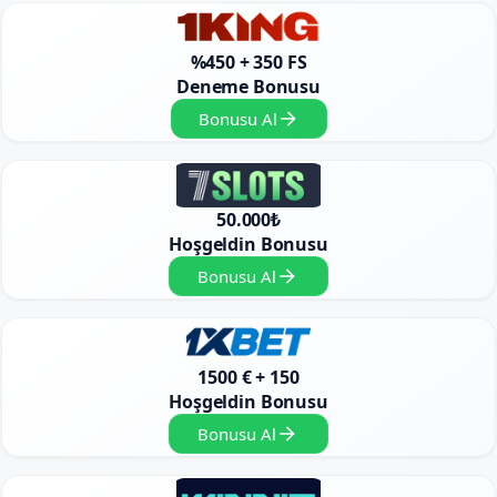
%450 + 350 FS
Deneme Bonusu
Bonusu Al
50.000₺
Hoşgeldin Bonusu
Bonusu Al
1500 € + 150
Hoşgeldin Bonusu
Bonusu Al