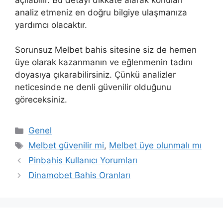
analiz etmeniz en doğru bilgiye ulaşmanıza
yardımcı olacaktır.
Sorunsuz Melbet bahis sitesine siz de hemen
üye olarak kazanmanın ve eğlenmenin tadını
doyasıya çıkarabilirsiniz. Çünkü analizler
neticesinde ne denli güvenilir olduğunu
göreceksiniz.
Kategoriler
Genel
Etiketler
Melbet güvenilir mi
,
Melbet üye olunmalı mı
Pinbahis Kullanıcı Yorumları
Dinamobet Bahis Oranları