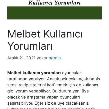
Melbet Kullanıcı
Yorumları
Aralık 21, 2021
yazar
admin
Melbet kullanıcı yorumları
oyuncular
tarafından yapılıyor. Ancak pek çok kaçak bahis
sitesi rakip sitelerini kötülemek için de kullanıcı
gibi yorum yapabiliyor. Bu durum yeni üye
olacak ve araştırma yapan oyuncuları
şaşırtabiliyor. Eğer siz de üye olacaksanız