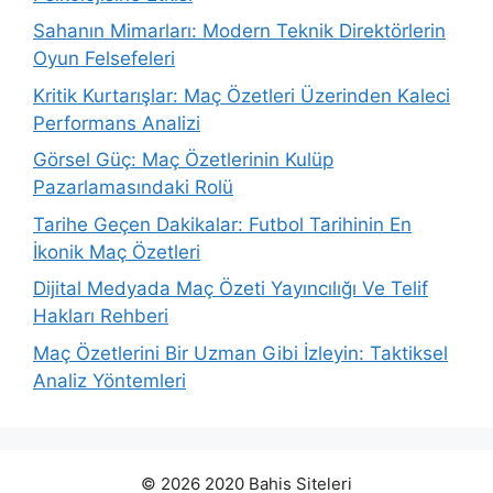
Sahanın Mimarları: Modern Teknik Direktörlerin
Oyun Felsefeleri
Kritik Kurtarışlar: Maç Özetleri Üzerinden Kaleci
Performans Analizi
Görsel Güç: Maç Özetlerinin Kulüp
Pazarlamasındaki Rolü
Tarihe Geçen Dakikalar: Futbol Tarihinin En
İkonik Maç Özetleri
Dijital Medyada Maç Özeti Yayıncılığı Ve Telif
Hakları Rehberi
Maç Özetlerini Bir Uzman Gibi İzleyin: Taktiksel
Analiz Yöntemleri
© 2026 2020 Bahis Siteleri