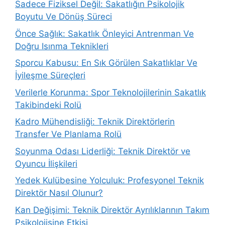
Sadece Fiziksel Değil: Sakatlığın Psikolojik
Boyutu Ve Dönüş Süreci
Önce Sağlık: Sakatlık Önleyici Antrenman Ve
Doğru Isınma Teknikleri
Sporcu Kabusu: En Sık Görülen Sakatlıklar Ve
İyileşme Süreçleri
Verilerle Korunma: Spor Teknolojilerinin Sakatlık
Takibindeki Rolü
Kadro Mühendisliği: Teknik Direktörlerin
Transfer Ve Planlama Rolü
Soyunma Odası Liderliği: Teknik Direktör ve
Oyuncu İlişkileri
Yedek Kulübesine Yolculuk: Profesyonel Teknik
Direktör Nasıl Olunur?
Kan Değişimi: Teknik Direktör Ayrılıklarının Takım
Psikolojisine Etkisi