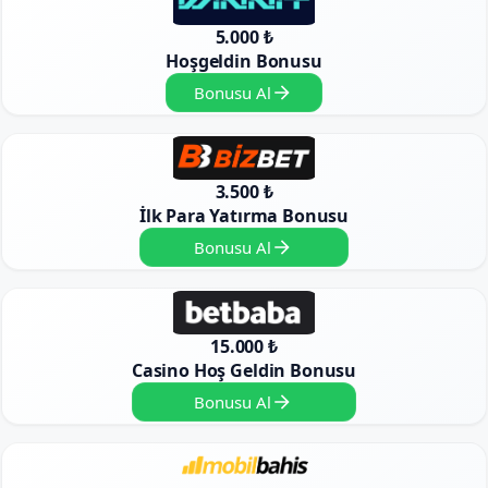
5.000 ₺
Hoşgeldin Bonusu
Bonusu Al
3.500 ₺
İlk Para Yatırma Bonusu
Bonusu Al
15.000 ₺
Casino Hoş Geldin Bonusu
Bonusu Al