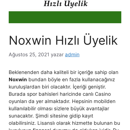
Noxwin Hızlı Üyelik
Ağustos 25, 2021
yazar
admin
Beklenenden daha kaliteli bir içeriğe sahip olan
Noxwin
bundan böyle en fazla kullanacağınız
kuruluşlardan biri olacaktır. İçeriği geniştir.
Burada spor bahisleri haricinde canlı Casino
oyunları da yer almaktadır. Hepsinin mobilden
kullanılabilir olması sizlere büyük avantajlar
sunacaktır. Şimdi sitesine gidip kayıt
olabilirsiniz. Lisanslı olarak hizmette bulunan bu