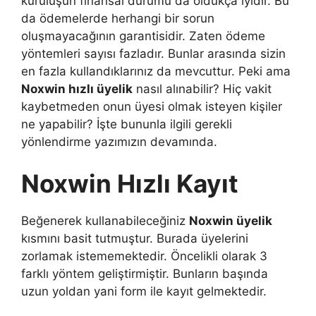
kuruluşun finansal durumu da oldukça iyidir. Bu
da ödemelerde herhangi bir sorun
oluşmayacağının garantisidir. Zaten ödeme
yöntemleri sayısı fazladır. Bunlar arasında sizin
en fazla kullandıklarınız da mevcuttur. Peki ama
Noxwin hızlı üyelik
nasıl alınabilir? Hiç vakit
kaybetmeden onun üyesi olmak isteyen kişiler
ne yapabilir? İşte bununla ilgili gerekli
yönlendirme yazımızın devamında.
Noxwin Hızlı Kayıt
Beğenerek kullanabileceğiniz
Noxwin üyelik
kısmını basit tutmuştur. Burada üyelerini
zorlamak istememektedir. Öncelikli olarak 3
farklı yöntem geliştirmiştir. Bunların başında
uzun yoldan yani form ile kayıt gelmektedir.