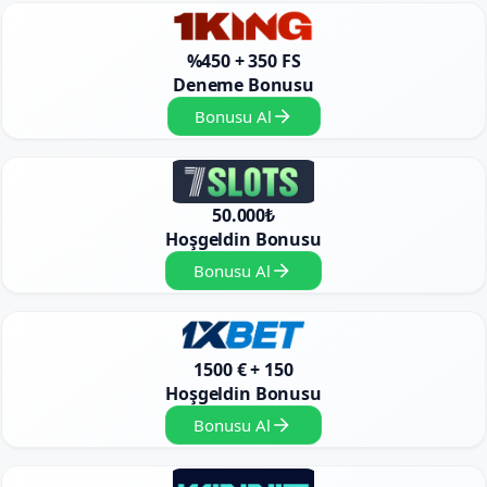
%450 + 350 FS
Deneme Bonusu
Bonusu Al
50.000₺
Hoşgeldin Bonusu
Bonusu Al
1500 € + 150
Hoşgeldin Bonusu
Bonusu Al