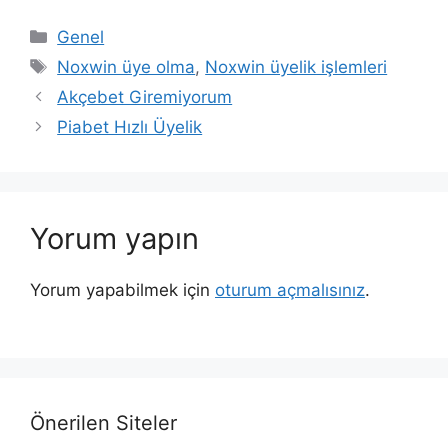
Kategoriler
Genel
Etiketler
Noxwin üye olma
,
Noxwin üyelik işlemleri
Akçebet Giremiyorum
Piabet Hızlı Üyelik
Yorum yapın
Yorum yapabilmek için
oturum açmalısınız
.
Önerilen Siteler