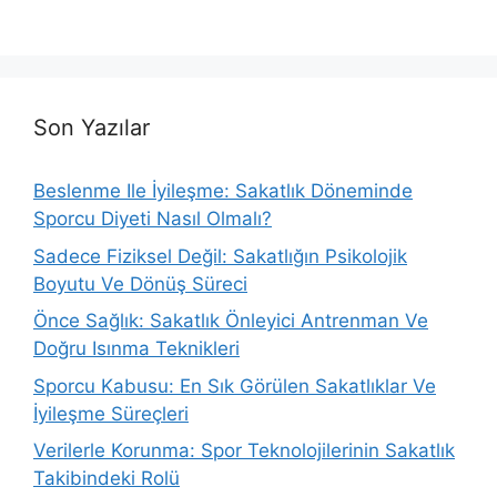
Son Yazılar
Beslenme Ile İyileşme: Sakatlık Döneminde
Sporcu Diyeti Nasıl Olmalı?
Sadece Fiziksel Değil: Sakatlığın Psikolojik
Boyutu Ve Dönüş Süreci
Önce Sağlık: Sakatlık Önleyici Antrenman Ve
Doğru Isınma Teknikleri
Sporcu Kabusu: En Sık Görülen Sakatlıklar Ve
İyileşme Süreçleri
Verilerle Korunma: Spor Teknolojilerinin Sakatlık
Takibindeki Rolü