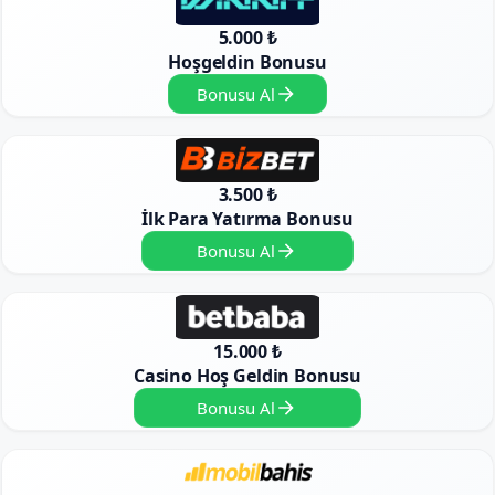
5.000 ₺
Hoşgeldin Bonusu
Bonusu Al
3.500 ₺
İlk Para Yatırma Bonusu
Bonusu Al
15.000 ₺
Casino Hoş Geldin Bonusu
Bonusu Al