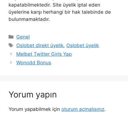
kapatabilmektedir. Site üyelik iptal eden
üyelerine karşı herhangi bir hak talebinde de
bulunmamaktadır.
Kategoriler
Genel
Etiketler
Oslobet direkt üyelik
,
Oslobet üyelik
Melbet Twitter Giriş Yap
Wonodd Bonus
Yorum yapın
Yorum yapabilmek için
oturum açmalısınız
.