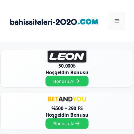
İçeriğe
atla
Menü
50.000₺
Hoşgeldin Bonusu
Bonusu Al
%500 + 290 FS
Hoşgeldin Bonusu
Bonusu Al