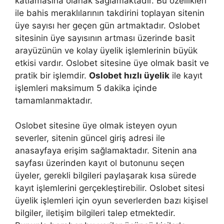
katlamasına olanak sağlamaktadır. Bu özellikleri
ile bahis meraklılarının takdirini toplayan sitenin
üye sayısı her geçen gün artmaktadır. Oslobet
sitesinin üye sayısının artması üzerinde basit
arayüzünün ve kolay üyelik işlemlerinin büyük
etkisi vardır. Oslobet sitesine üye olmak basit ve
pratik bir işlemdir.
Oslobet hızlı üyelik
ile kayıt
işlemleri maksimum 5 dakika içinde
tamamlanmaktadır.
Oslobet sitesine üye olmak isteyen oyun
severler, sitenin güncel giriş adresi ile
anasayfaya erişim sağlamaktadır. Sitenin ana
sayfası üzerinden kayıt ol butonunu seçen
üyeler, gerekli bilgileri paylaşarak kısa sürede
kayıt işlemlerini gerçekleştirebilir. Oslobet sitesi
üyelik işlemleri için oyun severlerden bazı kişisel
bilgiler, iletişim bilgileri talep etmektedir.