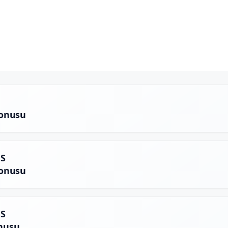
Bonusu
FS
Bonusu
FS
nusu