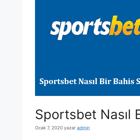
Sportsbet Nasıl B
Ocak 7, 2020
yazar
admin