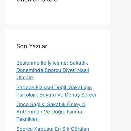
Son Yazılar
Beslenme Ile İyileşme: Sakatlık
Döneminde Sporcu Diyeti Nasıl
Olmalı?
Sadece Fiziksel Değil: Sakatlığın
Psikolojik Boyutu Ve Dönüş Süreci
Önce Sağlık: Sakatlık Önleyici
Antrenman Ve Doğru Isınma
Teknikleri
Sporcu Kabusu: En Sık Görülen