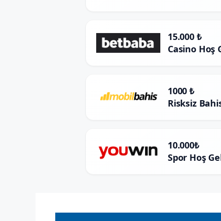
15.000 ₺
Casino Hoş 
1000 ₺
Risksiz Bah
10.000₺
Spor Hoş Ge