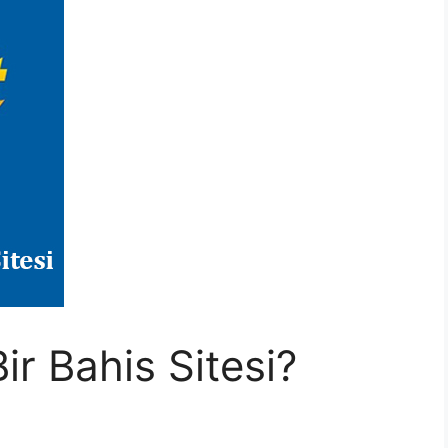
ir Bahis Sitesi?