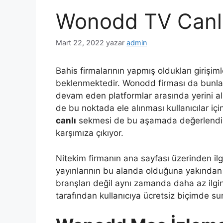
Wonodd TV Canl
Mart 22, 2022
yazar
admin
Bahis firmalarının yapmış oldukları girişim
beklenmektedir. Wonodd firması da bunlar
devam eden platformlar arasında yerini alm
de bu noktada ele alınması kullanıcılar için
canlı
sekmesi de bu aşamada değerlendirm
karşımıza çıkıyor.
Nitekim firmanın ana sayfası üzerinden ilgi
yayınlarının bu alanda olduğuna yakından 
branşları değil aynı zamanda daha az ilgin
tarafından kullanıcıya ücretsiz biçimde su