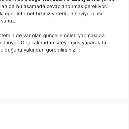
aları da bu aşamada cevaplandırmak gerekiyor.
i eğer internet hızınız yeterli bir seviyede ise
rsunuz.
istemin de var olan güncellemeleri yapması da
arttırıyor. Geç kalmadan siteye giriş yaparak bu
nulduğunu yakından görebilirsiniz.