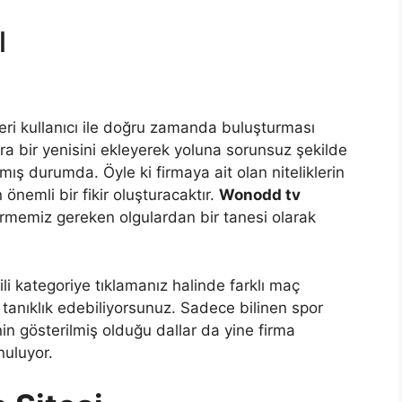
ı
leri kullanıcı ile doğru zamanda buluşturması
a bir yenisini ekleyerek yoluna sorunsuz şekilde
ış durumda. Öyle ki firmaya ait olan niteliklerin
 önemli bir fikir oluşturacaktır.
Wonodd tv
emiz gereken olgulardan bir tanesi olarak
li kategoriye tıklamanız halinde farklı maç
tanıklık edebiliyorsunuz. Sadece bilinen spor
in gösterilmiş olduğu dallar da yine firma
nuluyor.