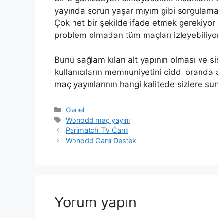
yayında sorun yaşar mıyım gibi sorgulam
Çok net bir şekilde ifade etmek gerekiyor k
problem olmadan tüm maçları izleyebiliyo
Bunu sağlam kılan alt yapının olması ve s
kullanıcıların memnuniyetini ciddi oranda 
maç yayınlarının hangi kalitede sizlere su
Kategoriler
Genel
Etiketler
Wonodd maç yayını
Parimatch TV Canlı
Wonodd Canlı Destek
Yorum yapın