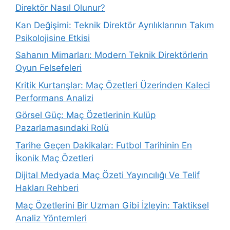
Direktör Nasıl Olunur?
Kan Değişimi: Teknik Direktör Ayrılıklarının Takım
Psikolojisine Etkisi
Sahanın Mimarları: Modern Teknik Direktörlerin
Oyun Felsefeleri
Kritik Kurtarışlar: Maç Özetleri Üzerinden Kaleci
Performans Analizi
Görsel Güç: Maç Özetlerinin Kulüp
Pazarlamasındaki Rolü
Tarihe Geçen Dakikalar: Futbol Tarihinin En
İkonik Maç Özetleri
Dijital Medyada Maç Özeti Yayıncılığı Ve Telif
Hakları Rehberi
Maç Özetlerini Bir Uzman Gibi İzleyin: Taktiksel
Analiz Yöntemleri