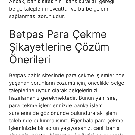
Ancak, bahis sitesinin lisans kuralları gereği,
belge talepleri mevcuttur ve bu belgelerin
sağlanması zorunludur.
Betpas Para Çekme
Şikayetlerine Çözüm
Önerileri
Betpas bahis sitesinde para çekme işlemlerinde
yaşanan sorunların çözümü için, öncelikle belge
taleplerine uygun olarak belgelerinizi
hazırlamanız gerekmektedir. Bunun yanı sıra,
para çekme işlemlerinizde banka işlem
sürelerini de göz önünde bulundurarak işlem
talebinde bulunmalısınız. Eğer hala para çekme
işleminizde bir sorun yaşıyorsanız, canlı bahis