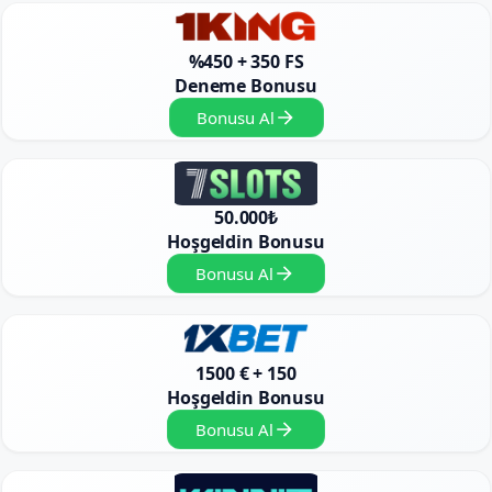
%450 + 350 FS
Deneme Bonusu
Bonusu Al
50.000₺
Hoşgeldin Bonusu
Bonusu Al
1500 € + 150
Hoşgeldin Bonusu
Bonusu Al