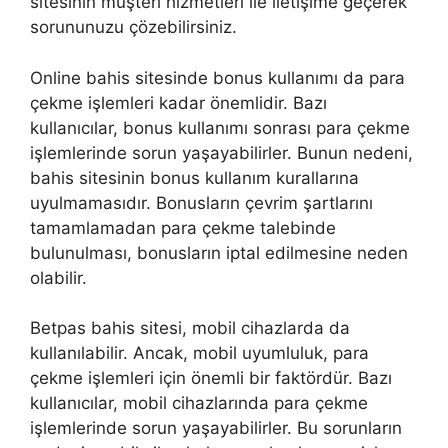
sitesinin müşteri hizmetleri ile iletişime geçerek
sorununuzu çözebilirsiniz.
Online bahis sitesinde bonus kullanımı da para
çekme işlemleri kadar önemlidir. Bazı
kullanıcılar, bonus kullanımı sonrası para çekme
işlemlerinde sorun yaşayabilirler. Bunun nedeni,
bahis sitesinin bonus kullanım kurallarına
uyulmamasıdır. Bonusların çevrim şartlarını
tamamlamadan para çekme talebinde
bulunulması, bonusların iptal edilmesine neden
olabilir.
Betpas bahis sitesi, mobil cihazlarda da
kullanılabilir. Ancak, mobil uyumluluk, para
çekme işlemleri için önemli bir faktördür. Bazı
kullanıcılar, mobil cihazlarında para çekme
işlemlerinde sorun yaşayabilirler. Bu sorunların