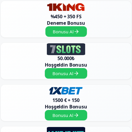
%450 + 350 FS
Deneme Bonusu
Bonusu Al
50.000₺
Hoşgeldin Bonusu
Bonusu Al
1500 € + 150
Hoşgeldin Bonusu
Bonusu Al