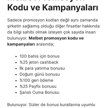
Kodu ve Kampanyaları
Sadece promosyon kodları değil aynı zamanda
şirketin sağlamış olduğu diğer fırsatlar hakkında
da bilgi sahibi olmak isteyen çok sayıda insan
bulunuyor.
Melbet promosyon kodu ve
kampanyaları
arasında;
100 bahis için bonus
%25 jeton cashback
İlk para yatırma bonusu
Doğum günü bonusu
%100 geri ödeme
%25 Payfix bonusu
Şanslı Cuma Bonusu
Bulunuyor. Sizler de bonus kurallarına uyumlu