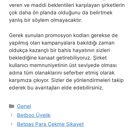
veren ve maddi beklentileri karşılayan şirketlerin
çok daha ön planda olduğunu da belirtmek
yanlış bir söylem olmayacaktır.
Gerek sunulan promosyon kodları gerekse de
yapılmış olan kampanyalara bakıldığı zaman
oldukça kazançlı bir bahis hayatının sizleri
beklediğine kanaat getirebiliyoruz. Şirket
kullanıcı memnuniyetinin üst seviyede olması
adına tüm olanaklarını seferber etmiş olarak
karşımıza çıkıyor. Sizler de yönlendirmeleri takip
ederek bu avantajları elde edebilirsiniz.
Kategoriler
Genel
Betboo Üyelik
Betpas Para Çekme Şikayet