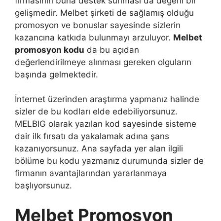
firmasının buna destek sunması da değerli bir
gelişmedir. Melbet şirketi de sağlamış olduğu
promosyon ve bonuslar sayesinde sizlerin
kazancına katkıda bulunmayı arzuluyor.
Melbet
promosyon kodu
da bu açıdan
değerlendirilmeye alınması gereken olguların
başında gelmektedir.
İnternet üzerinden araştırma yapmanız halinde
sizler de bu kodları elde edebiliyorsunuz.
MELBIG olarak yazılan kod sayesinde sisteme
dair ilk fırsatı da yakalamak adına şans
kazanıyorsunuz. Ana sayfada yer alan ilgili
bölüme bu kodu yazmanız durumunda sizler de
firmanın avantajlarından yararlanmaya
başlıyorsunuz.
Melbet Promosyon