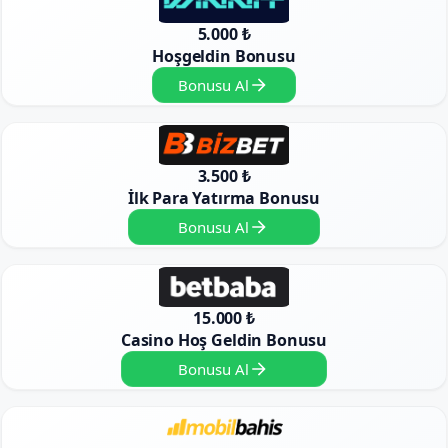
5.000 ₺
Hoşgeldin Bonusu
Bonusu Al
3.500 ₺
İlk Para Yatırma Bonusu
Bonusu Al
15.000 ₺
Casino Hoş Geldin Bonusu
Bonusu Al