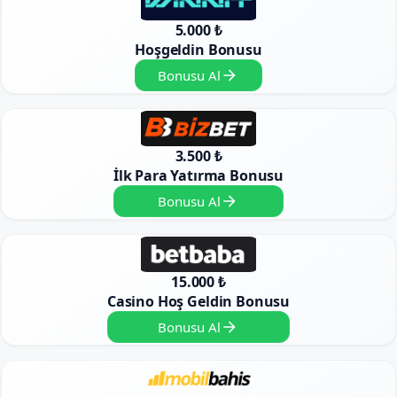
5.000 ₺
Hoşgeldin Bonusu
Bonusu Al
3.500 ₺
İlk Para Yatırma Bonusu
Bonusu Al
15.000 ₺
Casino Hoş Geldin Bonusu
Bonusu Al