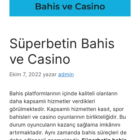
Süperbetin Bahis
ve Casino
Ekim 7, 2022
yazar
admin
Bahis platformlarının içinde kaliteli olanların
daha kapsamlı hizmetler verdikleri
görülmektedir. Kapsamlı hizmetten kasıt, spor
bahisleri ve casino oyunlarının birlikteliğidir. Bu
durum oyuncuların kazanç sağlama imkânını
artırmaktadır. Aynı zamanda bahis süreçleri de