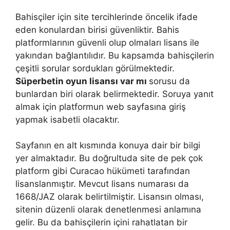
Bahisçiler için site tercihlerinde öncelik ifade
eden konulardan birisi güvenliktir. Bahis
platformlarının güvenli olup olmaları lisans ile
yakından bağlantılıdır. Bu kapsamda bahisçilerin
çeşitli sorular sordukları görülmektedir.
Süperbetin oyun lisansı var mı
sorusu da
bunlardan biri olarak belirmektedir. Soruya yanıt
almak için platformun web sayfasına giriş
yapmak isabetli olacaktır.
Sayfanın en alt kısmında konuya dair bir bilgi
yer almaktadır. Bu doğrultuda site de pek çok
platform gibi Curacao hükümeti tarafından
lisanslanmıştır. Mevcut lisans numarası da
1668/JAZ olarak belirtilmiştir. Lisansın olması,
sitenin düzenli olarak denetlenmesi anlamına
gelir. Bu da bahisçilerin içini rahatlatan bir