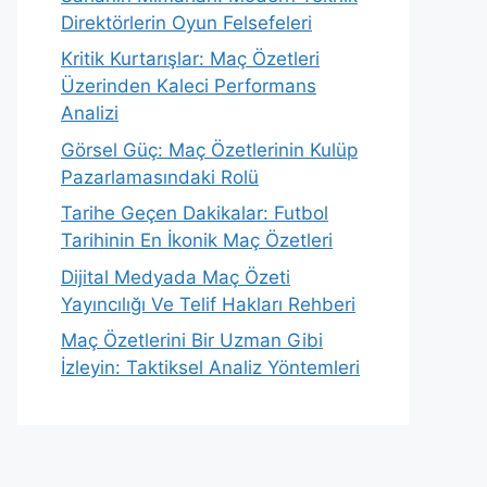
Direktörlerin Oyun Felsefeleri
Kritik Kurtarışlar: Maç Özetleri
Üzerinden Kaleci Performans
Analizi
Görsel Güç: Maç Özetlerinin Kulüp
Pazarlamasındaki Rolü
Tarihe Geçen Dakikalar: Futbol
Tarihinin En İkonik Maç Özetleri
Dijital Medyada Maç Özeti
Yayıncılığı Ve Telif Hakları Rehberi
Maç Özetlerini Bir Uzman Gibi
İzleyin: Taktiksel Analiz Yöntemleri