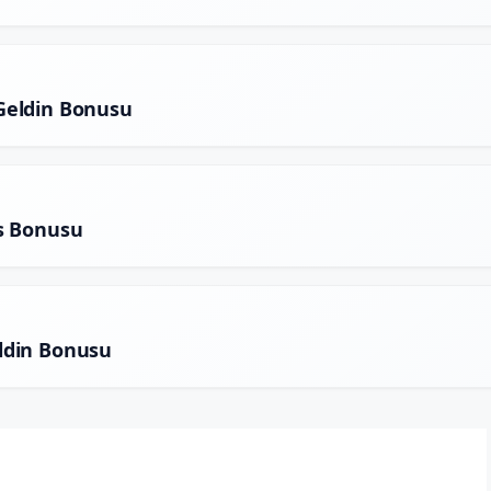
Geldin Bonusu
is Bonusu
ldin Bonusu