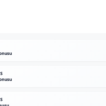
Bonusu
FS
Bonusu
FS
nusu