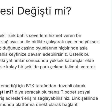
esi Değişti mi?
eki Türk bahis severlere hizmet veren bir
 sağlayıcıları ile birlikte çalışarak üyelerine yüksek
lduğunuz casino oyunlarının hiçbirinde asla
s keyfinize devam edebilirsiniz. Üstelik bu
aki yatırımlar sonucunda yüksek kazançlar elde
se kolay bir şekilde para çekme talimatı vererek
emediği için BTK tarafından düzenli olarak
şti mi?
diye soracak olursanız Tipobet sosyal
ş adresleri erişim sağlayabilirsiniz. Link şeklinde
umunda platforma direkt olarak bağlantı