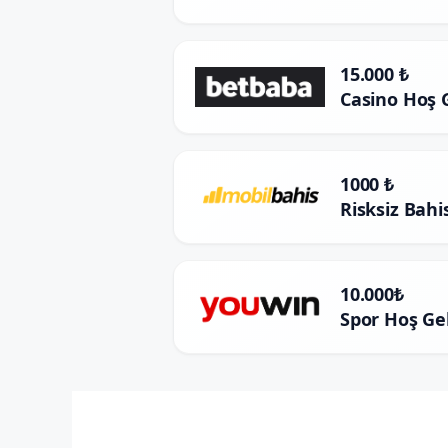
15.000 ₺
Casino Hoş 
1000 ₺
Risksiz Bah
10.000₺
Spor Hoş Ge