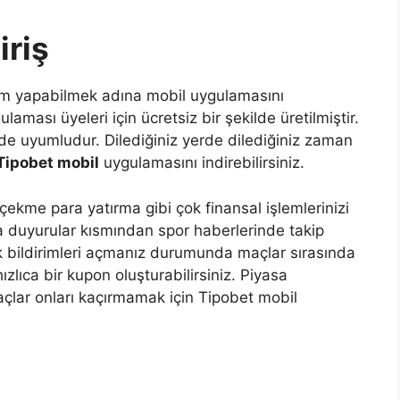
iriş
işlem yapabilmek adına mobil uygulamasını
aması üyeleri için ücretsiz bir şekilde üretilmiştir.
 de uyumludur. Dilediğiniz yerde dilediğiniz zaman
Tipobet mobil
uygulamasını indirebilirsiniz.
ekme para yatırma gibi çok finansal işlemlerinizi
a duyurular kısmından spor haberlerinde takip
k bildirimleri açmanız durumunda maçlar sırasında
ızlıca bir kupon oluşturabilirsiniz. Piyasa
çlar onları kaçırmamak için Tipobet mobil